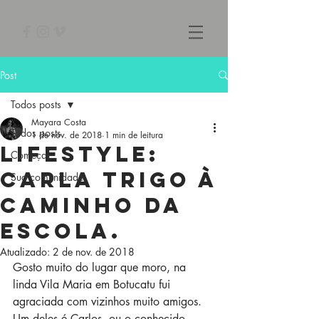
Post
Todos posts
Mayara Costa
Todos posts
1 de nov. de 2018
1 min de leitura
Lifestyle:
Começar
Carla Trigo à
Sua comunidade
caminho da
escola.
Atualizado:
2 de nov. de 2018
Gosto muito do lugar que moro, na 
linda Vila Maria em Botucatu fui 
agraciada com vizinhos muito amigos. 
Um deles é Carlos, ou o conhecido 